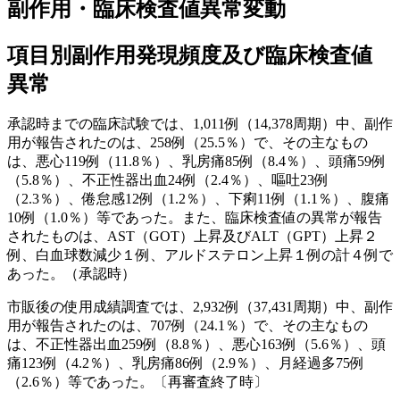
副作用・臨床検査値異常変動
不整脈・狭心症
項目別副作用発現頻度及び臨床検査値
ベプリコール®
異常
男性型脱毛症
承認時までの臨床試験では、1,011例（14,378周期）中、副作
プロペシア®
用が報告されたのは、258例（25.5％）で、その主なもの
は、悪心119例（11.8％）、乳房痛85例（8.4％）、頭痛59例
うつ病
（5.8％）、不正性器出血24例（2.4％）、嘔吐23例
（2.3％）、倦怠感12例（1.2％）、下痢11例（1.1％）、腹痛
テトラミド®
10例（1.0％）等であった。また、臨床検査値の異常が報告
レスリン®
されたものは、AST（GOT）上昇及びALT（GPT）上昇２
レメロン®
例、白血球数減少１例、アルドステロン上昇１例の計４例で
あった。（承認時）
パーキンソン病
市販後の使用成績調査では、2,932例（37,431周期）中、副作
用が報告されたのは、707例（24.1％）で、その主なもの
メネシット®
は、不正性器出血259例（8.8％）、悪心163例（5.6％）、頭
製品情報トップ
痛123例（4.2％）、乳房痛86例（2.9％）、月経過多75例
（2.6％）等であった。〔再審査終了時〕