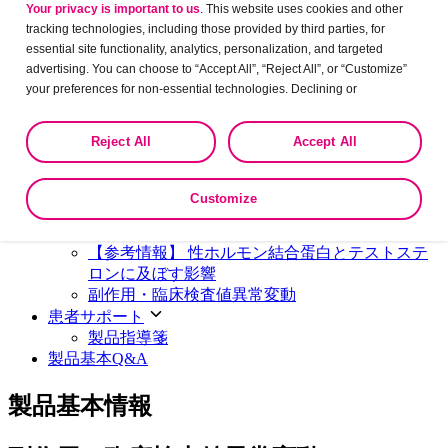
Your privacy is important to us
. This website uses cookies and other
マーベロン® Top
フォサマック®
tracking technologies, including those provided by third parties, for
製品基本情報
essential site functionality, analytics, personalization, and targeted
マーベロン®の特徴
advertising. You can choose to “Accept All”, “Reject All”, or “Customize”
呼吸器・アレルギー疾患
服用者の利便性を考慮したシートデザインです
your preferences for non-essential technologies. Declining or
国内第Ⅲ相長期投与試験（試験①）及び避妊効
customizing tracking to reject optional tracking does not otherwise affect
アズマネックス®
果・安全性ならびに実用性の検討（試験②及び
the collection, use, storage, and disclosure of your data in other contexts
シングレア®
Reject All
Accept All
③2試験）
as described in the terms of our
Privacy Policy
.
ナゾネックス®
【参考情報】 月経周期への影響（国内第Ⅲ相長
期投与試験）
Customize
脂質異常症
【参考情報】 消退出血への影響（国内第Ⅲ相長
期投与試験）
アトーゼット®
【参考情報】 性ホルモン結合蛋白とテストステ
ゼチーア®
ロンに及ぼす影響
リポバス®
副作用・臨床検査値異常変動
ロスーゼット®
患者サポート
製品指導箋
高血圧
製品基本Q&A
ニューロタン®
製品基本情報
プレミネント®
レニベース®