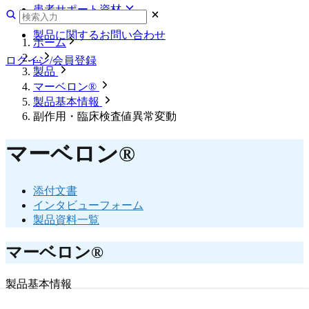
使用期限検索
生殖医療
患者サポート資材
添付文書改訂等
各種コード・初回ロット一覧
脂質異常症
RMP・適正使用情報等
患者サポート資材
製品に関するお問い合わせ
供給関連情報
注文・ダウンロード
ホーム
包装変更等
月経困難症
疾患啓発サイト一覧
...
ログイン/会員登録
薬事・販売・その他
製品
マルシロン®
製品に関するお知らせ一覧
マーベロン®
製品基本情報
避妊
副作用・臨床検査値異常変動
マーベロン®
マーベロン®
生殖医療・不妊
添付文書
ガニレスト®
インタビューフォーム
フォリスチム®
製品資料一覧
片頭痛
マーベロン®
マクサルト®
製品基本情報
骨粗鬆症