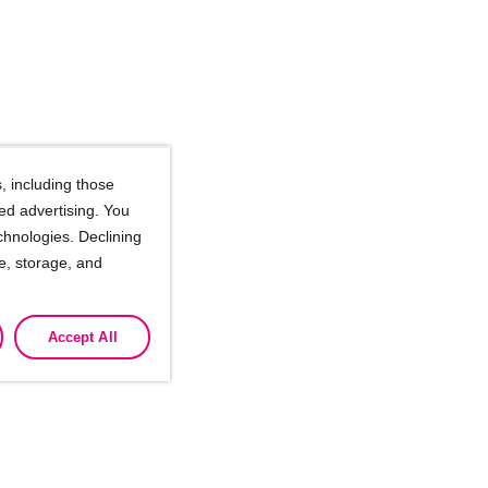
, including those
ted advertising. You
chnologies. Declining
se, storage, and
Accept All