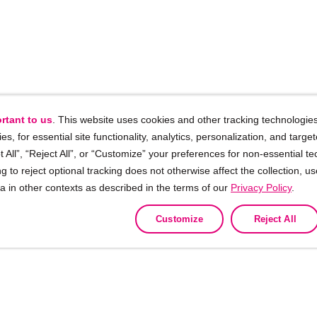
rtant to us
. This website uses cookies and other tracking technologies
ies, for essential site functionality, analytics, personalization, and targe
 All”, “Reject All”, or “Customize” your preferences for non-essential te
g to reject optional tracking does not otherwise affect the collection, u
ta in other contexts as described in the terms of our
Privacy Policy
.
Customize
Reject All