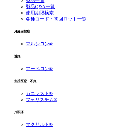
製品一覧
製品Q&A一覧
使用期限検索
各種コード・初回ロット一覧
月経困難症
マルシロン®
避妊
マーベロン®
生殖医療・不妊
ガニレスト®
フォリスチム®
片頭痛
マクサルト®