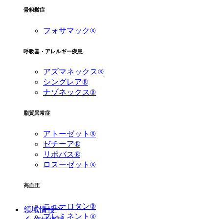
骨粗鬆症
フォサマック®
呼吸器・アレルギー疾患
アズマネックス®
シングレア®
ナゾネックス®
脂質異常症
アトーゼット®
ゼチーア®
リポバス®
ロスーゼット®
高血圧
ニューロタン®
領域情報
プレミネント®