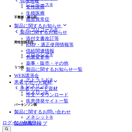
領域情報
レニベース®
女性医療
生殖医療
不整脈・狭心症
脂質異常症
製品に関するお知らせ
ベプリコール®
製品に関するお知らせ
添付文書改訂等
男性型脱毛症
RMP・適正使用情報等
供給関連情報
プロペシア®
包装変更等
薬事・販売・その他
うつ病
製品に関するお知らせ一覧
WEB講演会
テトラミド®
患者サポート資材
レスリン®
患者サポート資材
レメロン®
注文・ダウンロード
疾患啓発サイト一覧
パーキンソン病
製品に関するお問い合わせ
メネシット®
ログイン/会員登録
製品情報トップ