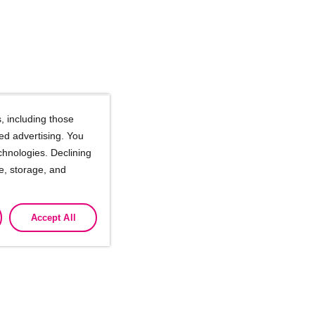
, including those
ted advertising. You
chnologies. Declining
se, storage, and
Accept All