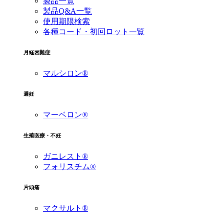
製品一覧
製品Q&A一覧
使用期限検索
各種コード・初回ロット一覧
月経困難症
マルシロン®
避妊
マーベロン®
生殖医療・不妊
ガニレスト®
フォリスチム®
片頭痛
マクサルト®