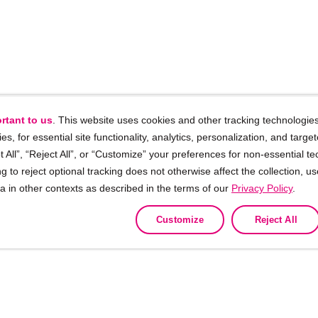
rtant to us
. This website uses cookies and other tracking technologies
ies, for essential site functionality, analytics, personalization, and targe
 All”, “Reject All”, or “Customize” your preferences for non-essential te
g to reject optional tracking does not otherwise affect the collection, u
ta in other contexts as described in the terms of our
Privacy Policy
.
Customize
Reject All