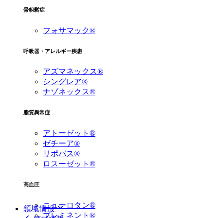
骨粗鬆症
フォサマック®
呼吸器・アレルギー疾患
アズマネックス®
シングレア®
ナゾネックス®
脂質異常症
アトーゼット®
ゼチーア®
リポバス®
ロスーゼット®
高血圧
ニューロタン®
領域情報
プレミネント®