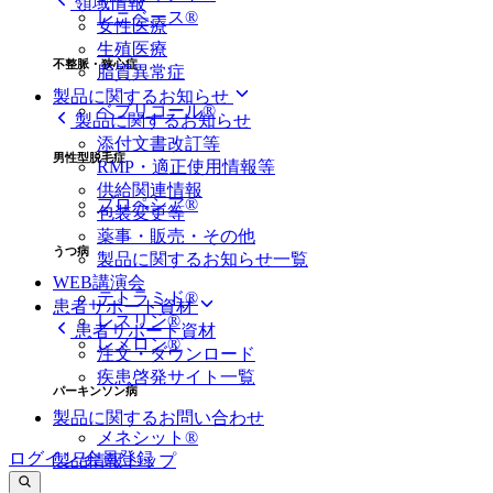
領域情報
レニベース®
女性医療
生殖医療
不整脈・狭心症
脂質異常症
製品に関するお知らせ
ベプリコール®
製品に関するお知らせ
添付文書改訂等
男性型脱毛症
RMP・適正使用情報等
供給関連情報
プロペシア®
包装変更等
薬事・販売・その他
うつ病
製品に関するお知らせ一覧
WEB講演会
テトラミド®
患者サポート資材
レスリン®
患者サポート資材
レメロン®
注文・ダウンロード
疾患啓発サイト一覧
パーキンソン病
製品に関するお問い合わせ
メネシット®
ログイン/会員登録
製品情報トップ