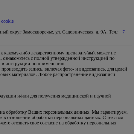
 cookie
ный округ Замоскворечье, ул. Садовническая, д. 9А. Тел.:
+7
 какому-либо лекарственному препарату(ам), может не
, ознакомьтесь с полной утвержденной инструкцией по
 в инструкции по применению.
роизводить запись, включая фото- и видеозапись, для целей
говых материалов. Любое распространение видеозаписи
одукции и/или для получения медицинской и научной
ие на обработку Ваших персональных данных. Мы гарантируем,
» в отношении обработки персональных данных. С текстом
ожете отозвать свое согласие на обработку персональных