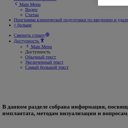
Main Menu
Видео
Статьи
Программа клинической подготовки по введению и удал
+ больше
Сменить страну
Доступность
Main Menu
Доступность
Обычный текст
Увеличенный текст
Самый большой текст
Программа клинической подго
контрацептивного имплантат
В данном разделе собрана информация, посвя
имплантата, методам визуализации и вопросам