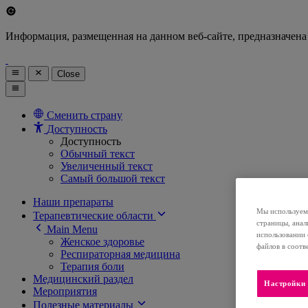
Информация, размещенная на данном веб-сайте, предназначена
Close
Сменить страну
Доступность
Доступность
Обычный текст
Увеличенный текст
Самый большой текст
Наши препараты
Мы используем 
Терапевтические области
страницы, анал
Main Menu
использовании 
Женское здоровье
файлов в соотв
Респираторная медицина
Терапия боли
Медицинский раздел
Настройки 
Мероприятия
Полезные материалы