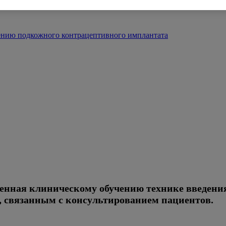
ению подкожного контрацептивного имплантата
товки по введению и удалени
а
щенная клиническому обучению технике введени
, связанным с консультированием пациентов.