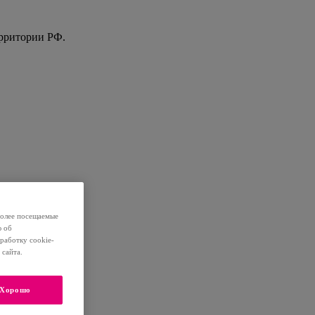
ерритории РФ.
более посещаемые
ю об
работку cookie-
сайта.
Хорошо