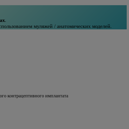
ах
.
спользованием муляжей / анатомических моделей.
ного контрацептивного имплантата