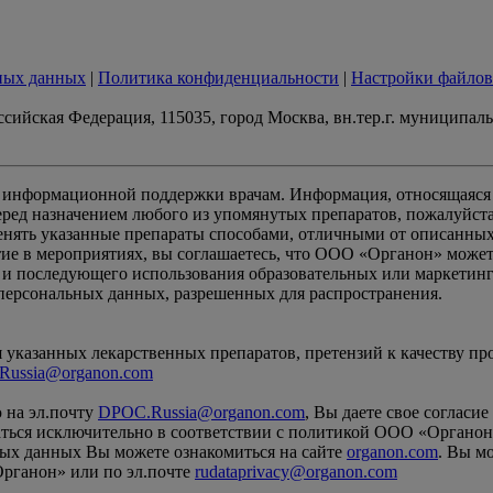
ных данных
|
Политика конфиденциальности
|
Настройки файлов
сийская Федерация, 115035, город Москва, вн.тер.г. муниципаль
информационной поддержки врачам. Информация, относящаяся к
ред назначением любого из упомянутых препаратов, пожалуйста
ять указанные препараты способами, отличными от описанных
ие в мероприятиях, вы соглашаетесь, что ООО «Органон» может п
я и последующего использования образовательных или маркетин
 персональных данных, разрешенных для распространения.
указанных лекарственных препаратов, претензий к качеству пр
Russia@organon.com
 на эл.почту
DPOC.Russia@organon.com
, Вы даете свое соглас
ться исключительно в соответствии с политикой ООО «Органон
ых данных Вы можете ознакомиться на сайте
organon.com
. Вы м
Органон» или по эл.почте
rudataprivacy@organon.com