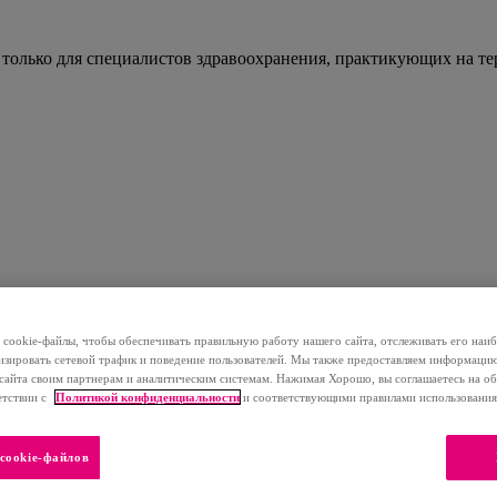
 только для специалистов здравоохранения, практикующих на т
cookie-файлы, чтобы обеспечивать правильную работу нашего сайта, отслеживать его наи
изировать сетевой трафик и поведение пользователей. Мы также предоставляем информаци
сайта своим партнерам и аналитическим системам. Нажимая Хорошо, вы соглашаетесь на об
етствии с
Политикой конфиденциальности
и соответствующими правилами использования 
cookie-файлов