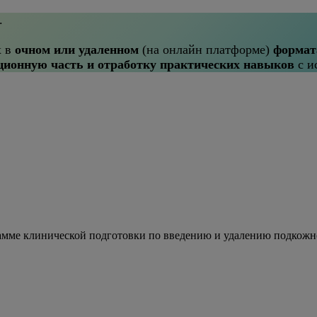
.
х в
очном или удаленном
(на онлайн платформе)
формат
ционную часть и отработку практических навыков
с и
грамме клинической подготовки по введению и удалению подкож