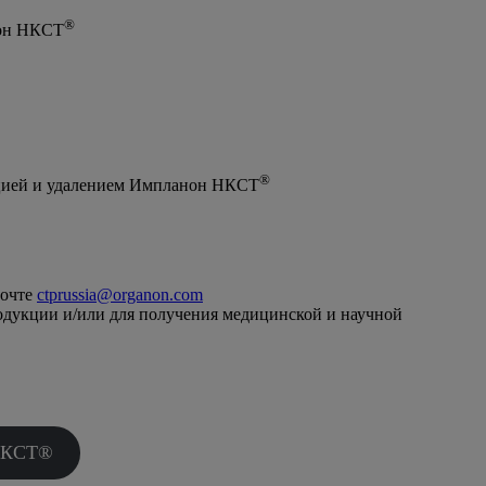
®
нон НКСТ
®
ацией и удалением Импланон НКСТ
почте
ctprussia@organon.com
одукции и/или для получения медицинской и научной
 НКСТ®