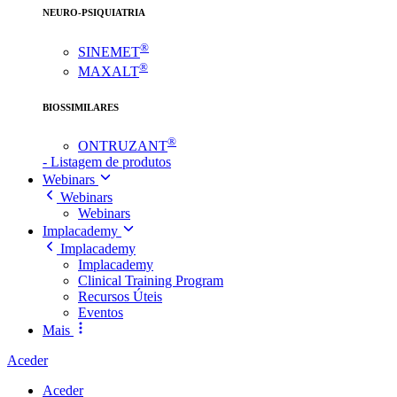
NEURO-PSIQUIATRIA
®
SINEMET
®
MAXALT
BIOSSIMILARES
®
ONTRUZANT
- Listagem de produtos
Webinars
Webinars
Webinars
Implacademy
Implacademy
Implacademy
Clinical Training Program
Recursos Úteis
Eventos
Mais
Aceder
Aceder