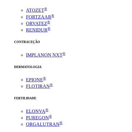
®
ATOZET
®
FORTZAAR
®
ORVATEZ
®
RENIDUR
CONTRACEÇÃO
®
IMPLANON NXT
DERMATOLOGIA
®
EPIONE
®
FLOTIRAN
FERTILIDADE
®
ELONVA
®
PUREGON
®
ORGALUTRAN