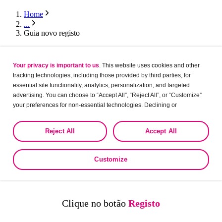
Home
...
Guia novo registo
NOVO UTILIZADOR
Your privacy is important to us
. This website uses cookies and other
Guia passo a passo
tracking technologies, including those provided by third parties, for
para registo e
essential site functionality, analytics, personalization, and targeted
primeiro acesso
advertising. You can choose to “Accept All”, “Reject All”, or “Customize”
ao Organon Pro.
your preferences for non-essential technologies. Declining or
customizing tracking to reject optional tracking does not otherwise affect
the collection, use, storage, and disclosure of your data in other contexts
Reject All
Accept All
as described in the terms of our
Privacy Policy
.
Customize
Clique no botão
Registo