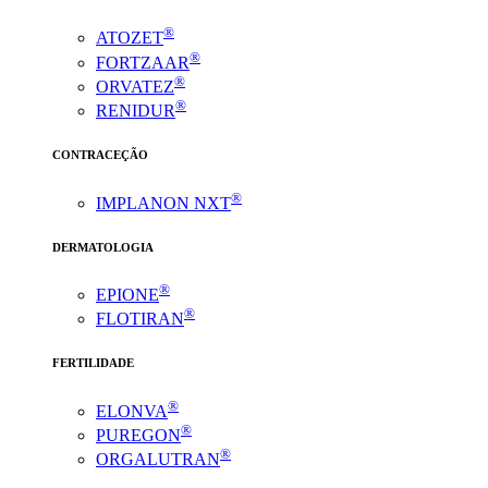
®
ATOZET
®
FORTZAAR
®
ORVATEZ
®
RENIDUR
CONTRACEÇÃO
®
IMPLANON NXT
DERMATOLOGIA
®
EPIONE
®
FLOTIRAN
FERTILIDADE
®
ELONVA
®
PUREGON
®
ORGALUTRAN