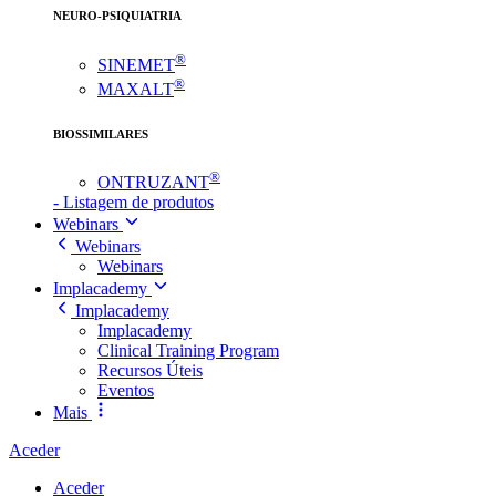
NEURO-PSIQUIATRIA
®
SINEMET
®
MAXALT
BIOSSIMILARES
®
ONTRUZANT
- Listagem de produtos
Webinars
Webinars
Webinars
Implacademy
Implacademy
Implacademy
Clinical Training Program
Recursos Úteis
Eventos
Mais
Aceder
Aceder