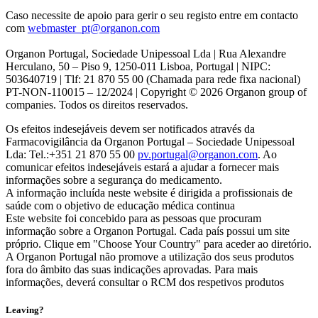
Caso necessite de apoio para gerir o seu registo entre em contacto
com
webmaster_pt@organon.com
Organon Portugal, Sociedade Unipessoal Lda | Rua Alexandre
Herculano, 50 – Piso 9, 1250-011 Lisboa, Portugal | NIPC:
503640719 | Tlf: 21 870 55 00 (Chamada para rede fixa nacional)
PT-NON-110015 – 12/2024 | Copyright © 2026 Organon group of
companies. Todos os direitos reservados.
Os efeitos indesejáveis devem ser notificados através da
Farmacovigilância da Organon Portugal – Sociedade Unipessoal
Lda: Tel.:+351 21 870 55 00
pv.portugal@organon.com
. Ao
comunicar efeitos indesejáveis estará a ajudar a fornecer mais
informações sobre a segurança do medicamento.
A informação incluída neste website é dirigida a profissionais de
saúde com o objetivo de educação médica continua
Este website foi concebido para as pessoas que procuram
informação sobre a Organon Portugal. Cada país possui um site
próprio. Clique em "Choose Your Country" para aceder ao diretório.
A Organon Portugal não promove a utilização dos seus produtos
fora do âmbito das suas indicações aprovadas. Para mais
informações, deverá consultar o RCM dos respetivos produtos
Leaving?