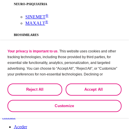
NEURO-PSIQUIATRIA
®
SINEMET
®
MAXALT
BIOSSIMILARES
®
ONTRUZANT
Your privacy is important to us
. This website uses cookies and other
- Listagem de produtos
tracking technologies, including those provided by third parties, for
Webinars
essential site functionality, analytics, personalization, and targeted
Webinars
advertising. You can choose to “Accept All”, “Reject All”, or “Customize”
Webinars
your preferences for non-essential technologies. Declining or
Implacademy
customizing tracking to reject optional tracking does not otherwise affect
Implacademy
Implacademy
the collection, use, storage, and disclosure of your data in other contexts
Reject All
Accept All
Clinical Training Program
as described in the terms of our
Privacy Policy
.
Recursos Úteis
Eventos
Customize
Mais
Aceder
Aceder