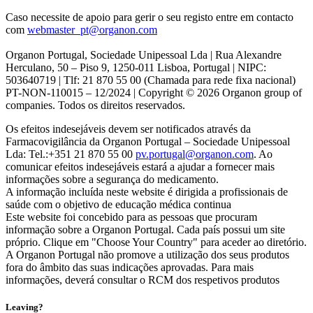
Caso necessite de apoio para gerir o seu registo entre em contacto
com
webmaster_pt@organon.com
Organon Portugal, Sociedade Unipessoal Lda | Rua Alexandre
Herculano, 50 – Piso 9, 1250-011 Lisboa, Portugal | NIPC:
503640719 | Tlf: 21 870 55 00 (Chamada para rede fixa nacional)
PT-NON-110015 – 12/2024 | Copyright © 2026 Organon group of
companies. Todos os direitos reservados.
Os efeitos indesejáveis devem ser notificados através da
Farmacovigilância da Organon Portugal – Sociedade Unipessoal
Lda: Tel.:+351 21 870 55 00
pv.portugal@organon.com
. Ao
comunicar efeitos indesejáveis estará a ajudar a fornecer mais
informações sobre a segurança do medicamento.
A informação incluída neste website é dirigida a profissionais de
saúde com o objetivo de educação médica continua
Este website foi concebido para as pessoas que procuram
informação sobre a Organon Portugal. Cada país possui um site
próprio. Clique em "Choose Your Country" para aceder ao diretório.
A Organon Portugal não promove a utilização dos seus produtos
fora do âmbito das suas indicações aprovadas. Para mais
informações, deverá consultar o RCM dos respetivos produtos
Leaving?