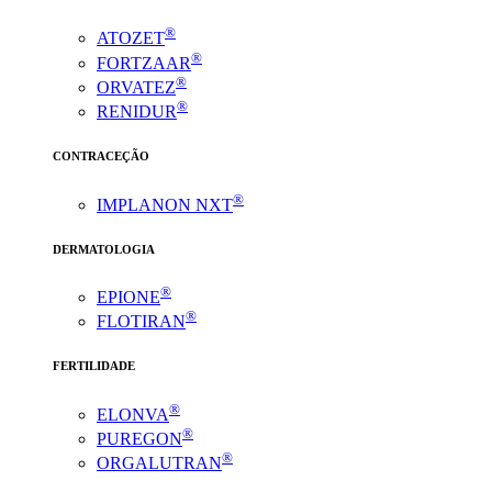
®
ATOZET
®
FORTZAAR
®
ORVATEZ
®
RENIDUR
CONTRACEÇÃO
®
IMPLANON NXT
DERMATOLOGIA
®
EPIONE
®
FLOTIRAN
FERTILIDADE
®
ELONVA
®
PUREGON
®
ORGALUTRAN