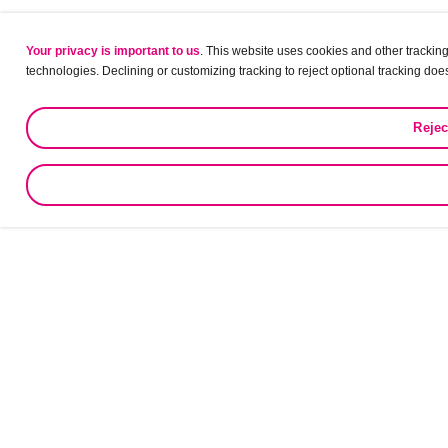
Your privacy is important to us
. This website uses cookies and other tracking 
technologies. Declining or customizing tracking to reject optional tracking does
Rejec