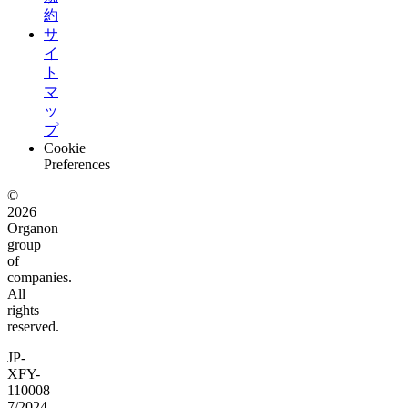
約
サ
イ
ト
マ
ッ
プ
Cookie
Preferences
©
2026
Organon
group
of
companies.
All
rights
reserved.
JP-
XFY-
110008
7/2024