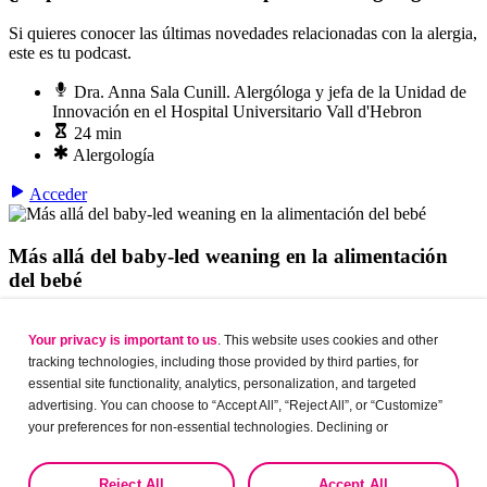
Si quieres conocer las últimas novedades relacionadas con la alergia,
este es tu podcast.
Dra. Anna Sala Cunill. Alergóloga y jefa de la Unidad de
Innovación en el Hospital Universitario Vall d'Hebron
24 min
Alergología
Acceder
Más allá del baby-led weaning en la alimentación
del bebé
¿Por qué no seguir los principios innatos del bebé? ¿Por qué poner
limitaciones a la naturaleza humana? Reflexiona con nosotros sobre
Your privacy is important to us
. This website uses cookies and other
la alimentación del bebé.
tracking technologies, including those provided by third parties, for
essential site functionality, analytics, personalization, and targeted
Dr. Jesús Garrido García. Coordinador de pediatría del
advertising. You can choose to “Accept All”, “Reject All”, or “Customize”
Hospital Vithas La Salud de Granada en Grupo IHP
your preferences for non-essential technologies. Declining or
25 min
customizing tracking to reject optional tracking does not otherwise affect
Alergología, Atención Primaria, Dermatología, Pediatría
the collection, use, storage, and disclosure of your data in other contexts
Reject All
Accept All