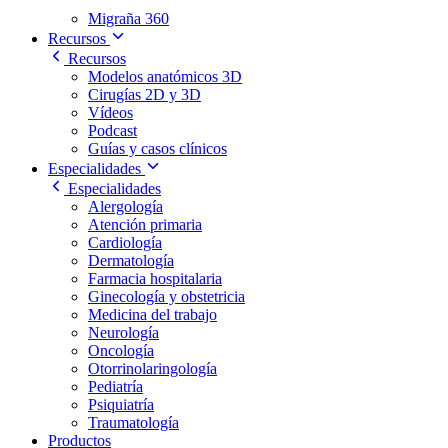
Migraña 360
Recursos
Recursos
Modelos anatómicos 3D
Cirugías 2D y 3D
Vídeos
Podcast
Guías y casos clínicos
Especialidades
Especialidades
Alergología
Atención primaria
Cardiología
Dermatología
Farmacia hospitalaria
Ginecología y obstetricia
Medicina del trabajo
Neurología
Oncología
Otorrinolaringología
Pediatría
Psiquiatría
Traumatología
Productos