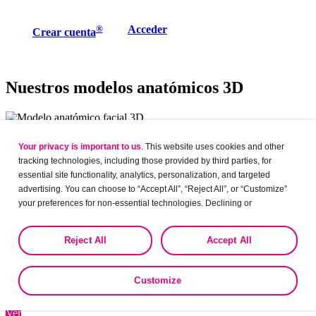
®
Acceder
Crear cuenta
Nuestros modelos anatómicos 3D
Modelo anatómico facial 3D
Your privacy is important to us
. This website uses cookies and other
tracking technologies, including those provided by third parties, for
Este recurso formativo te ayuda a comprender con precisión la
essential site functionality, analytics, personalization, and targeted
anatomía facial
y sus distintas partes de manera gráfica.
advertising. You can choose to “Accept All”, “Reject All”, or “Customize”
your preferences for non-essential technologies. Declining or
Ver
customizing tracking to reject optional tracking does not otherwise affect
the collection, use, storage, and disclosure of your data in other contexts
Reject All
Accept All
as described in the terms of our
Privacy Policy
.
Modelo anatómico del oído 3D
Con este modelo de un oído sano, estudiar la evolución de las
Customize
principales patologías
auditivas es más fácil y práctico
Ver