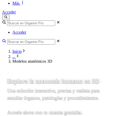
Más
Acceder
Acceder
Inicio
...
Modelos anatómicos 3D
MODELOS ANATÓMICOS 3D
Explora la anatomía humana en 3D
Una solución interactiva, precisa y realista para
estudiar órganos, patologías y procedimientos.
Accede ahora con tu
cuenta gratuita
.