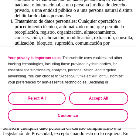
nacional o internacional, a una persona jurídica de derecho
privado, a una entidad pública o a una persona natural distinta
del titular de datos personales.
Tratamiento de datos personales: Cualquier operación o
procedimiento técnico, automatizado o no, que permite la
recopilación, registro, organización, almacenamiento,
conservación, elaboración, modificación, extracción, consulta,
utilización, bloqueo, supresión, comunicación por
transferencia o por difusión o cualquier otra forma de
procesamiento que facilite el acceso, correlación o
Your privacy is important to us
. This website uses cookies and other
interconexión de los datos personales.
tracking technologies, including those provided by third parties, for
RESPONSABLE DEL TRATAMIENTO
essential site functionality, analytics, personalization, and targeted
advertising. You can choose to “Accept All”, “Reject All”, or “Customize”
Para efectos de esta Política, el responsable del tratamiento es
your preferences for non-essential technologies. Declining or
Organon Biosciences Perú S.R.L, RUC Nº 20606832444, con
customizing tracking to reject optional tracking does not otherwise affect
domicilio en Av. Andrés Reyes 338 Piso 5 San Isidro Lima Perú,
the collection, use, storage, and disclosure of your data in other contexts
correo electrónico privacidadperu@organon.com.
Reject All
Accept All
as described in the terms of our
Privacy Policy
.
DEL CONSENTIMIENTO PARA EL USO DE DATOS
PERSONALES
Customize
Obtendremos el consentimiento del titular antes de recopilar, tratar o
transferir cualquier dato personal en estricto cumplimiento a la
Legislación de Privacidad, excepto cuando esta no lo requiera. En