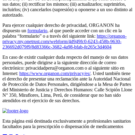
sus datos; (ii) rectificar los mismos; (iii) actualizarlos; suprimirlos,
incluirlos; (iv) cancelarlos (supresión) u oponerse a un uso distinto al
autorizado.
Para ejercer cualquier derecho de privacidad, ORGANON ha
dispuesto un
formulario
, al que puede acceder con un clic en la
palabra “formulario” o a través del siguiente link:
https://organon-
privacy.my.onetrust.com/webform/4d949fc0-6243-458b-9630-
236692d079f9/8d83366c-3682-4a98-bfab-fe265c3d4604
En caso de existir cualquier duda respecto del manejo de sus datos
personales, puede dirigirse a la siguiente dirección de correo
electrónico: privacidadperu@organon.com o al siguiente sitio en
Internet:
https://www.organon.com/privacy/es/
. Usted también tiene
el derecho de presentar una reclamación ante la Autoridad Nacional
de Protección de Datos Personales, dirigiéndose a la Mesa de Partes
del Ministerio de Justicia y Derechos Humanos: Calle Scipión Llone
N° 350, Miraflores, Lima, Perú, de considerar que no han sido
atendidos en el ejercicio de sus derechos.
Esta página está destinada exclusivamente a profesionales sanitarios
facultados para la prescripción o dispensación de medicamentos