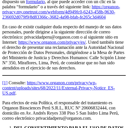
dispuesto un
formulario
, al que puede acceder con un clic en la
palabra “formulario” o a través del siguiente link:
https://organon-
privacy.my.onetrust.com/webform/4d949fc0-6243-458b-9630-
236692d079f9/8d83366c-3682-4a98-bfab-fe265c3d4604
En caso de existir cualquier duda respecto del manejo de sus datos
personales, puede dirigirse a la siguiente dirección de correo
electrónico: privacidadperu@organon.com o al siguiente sitio en
Internet:
https://www.organon.com/privacy/es/
. Usted también tiene
el derecho de presentar una reclamación ante la Autoridad Nacional
de Protección de Datos Personales, dirigiéndose a la Mesa de Partes
del Ministerio de Justicia y Derechos Humanos: Calle Scipión Llone
N° 350, Miraflores, Lima, Perú, de considerar que no han sido
atendidos en el ejercicio de sus derechos.
[1]
Consulte:
https://www.organon.com/privacy/wp-
content/uploads/sites/68/2022/11/External-Privacy-Notice_ES-
US.pdf
.
Para efectos de esta Política, el responsable del tratamiento es
Organon Biosciences Perú S.R.L, RUC Nº 20606832444, con
domicilio en Av. Andrés Reyes 338 Piso 5 San Isidro Lima Perú,
correo electrónico privacidadperu@organon.com.
DEL CONSENTIMIENTO PARA EL USO DE DATOS