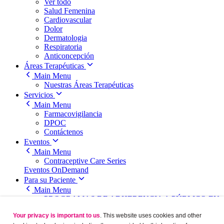
Ver todo
Salud Femenina
Cardiovascular
Dolor
Dermatologia
Respiratoria
Anticoncepción
Áreas Terapéuticas
Main Menu
Nuestras Áreas Terapéuticas
Servicios
Main Menu
Farmacovigilancia
DPOC
Contáctenos
Eventos
Main Menu
Contraceptive Care Series
Eventos OnDemand
Para su Paciente
Main Menu
PROGRAMAS DE ADHERENCIA A PÚBLICO EN
GENERAL
Your privacy is important to us
. This website uses cookies and other
Organon Academy