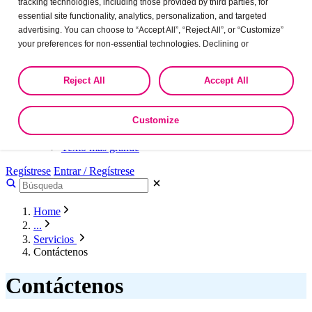
+ Más
tracking technologies, including those provided by third parties, for
essential site functionality, analytics, personalization, and targeted
Close
advertising. You can choose to “Accept All”, “Reject All”, or “Customize”
your preferences for non-essential technologies. Declining or
customizing tracking to reject optional tracking does not otherwise affect
Cambiar de país
the collection, use, storage, and disclosure of your data in other contexts
Reject All
Accept All
Accesibilidad
as described in the terms of our
Privacy Policy
.
Menú principal
Accesibilidad
Customize
Texto normal
Texto más grande
Texto más grande
Regístrese
Entrar / Regístrese
Home
...
Servicios
Contáctenos
Contáctenos