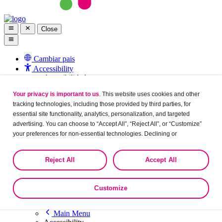
Close
Cambiar pais
Accessibility
Accesibilidad
Texto normal
Your privacy is important to us
. This website uses cookies and other
Texto más grande
Texto más grande
tracking technologies, including those provided by third parties, for
essential site functionality, analytics, personalization, and targeted
Ingresar / Cree su cuenta
advertising. You can choose to “Accept All”, “Reject All”, or “Customize”
Cree su cuenta
your preferences for non-essential technologies. Declining or
customizing tracking to reject optional tracking does not otherwise affect
Organon Academy
the collection, use, storage, and disclosure of your data in other contexts
Main Menu
Reject All
Accept All
as described in the terms of our
Privacy Policy
.
Todos los Webinars
+ Más
Customize
Cambiar pais
Accessibility
Main Menu