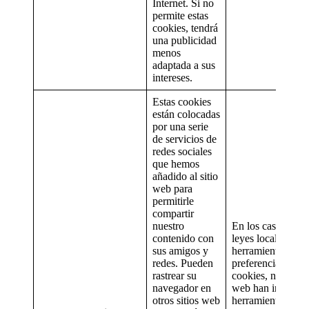
Internet. Si no
permite estas
cookies, tendrá
una publicidad
menos
adaptada a sus
intereses.
Estas cookies
están colocadas
por una serie
de servicios de
redes sociales
que hemos
añadido al sitio
web para
permitirle
compartir
nuestro
En los casos en q
contenido con
leyes locales exij
sus amigos y
herramientas de
redes. Pueden
preferencias sobr
rastrear su
cookies, nuestros 
navegador en
web han incorpo
otros sitios web
herramientas de