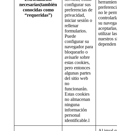
herramientas de
necesarias(también
configurar sus
preferencias de c
conocidas como
preferencias de
no le permiten
“requeridas”)
privacidad,
controlarlas. Si c
iniciar sesión o
su navegador par
rellenar
aceptarlas, no po
formularios.
utilizar las seccio
Puede
nuestros sitios w
configurar su
dependen de ellas
navegador para
bloquearlo o
avisarle sobre
estas cookies,
pero entonces
algunas partes
del sitio web
no
funcionarán.
Estas cookies
no almacenan
ninguna
información
personal
identificable.l
Al igual que suc