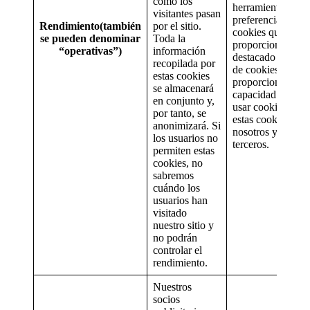
cómo los
herramientas de
visitantes pasan
preferencias sobr
Rendimiento(también
por el sitio.
cookies que
se pueden denominar
Toda la
proporcionan un 
“operativas”)
información
destacado sobre e
recopilada por
de cookies en el si
estas cookies
proporcionan la
se almacenará
capacidad para ac
en conjunto y,
usar cookies. Alg
por tanto, se
estas cookies las
anonimizará. Si
nosotros y otras l
los usuarios no
terceros.
permiten estas
cookies, no
sabremos
cuándo los
usuarios han
visitado
nuestro sitio y
no podrán
controlar el
rendimiento.
Nuestros
socios