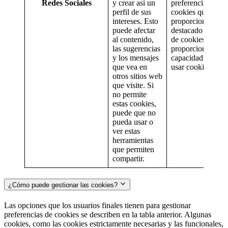
Redes Sociales
y crear así un
preferencias sobr
perfil de sus
cookies que
intereses. Esto
proporcionan un 
puede afectar
destacado sobre e
al contenido,
de cookies en el si
las sugerencias
proporcionan la
y los mensajes
capacidad para ac
que vea en
usar cookies.
otros sitios web
que visite. Si
no permite
estas cookies,
puede que no
pueda usar o
ver estas
herramientas
que permiten
compartir.
¿Cómo puede gestionar las cookies?
Las opciones que los usuarios finales tienen para gestionar
preferencias de cookies se describen en la tabla anterior. Algunas
cookies, como las cookies estrictamente necesarias y las funcionales,