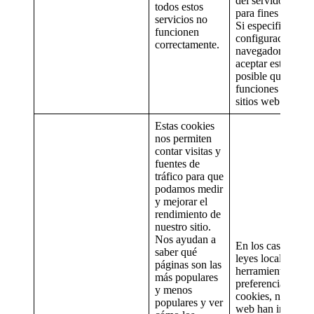
del servidor, pero
todos estos
para fines comerci
servicios no
Si especifica en l
funcionen
configuración de 
correctamente.
navegador que no
aceptar estas cook
posible que algun
funciones de nues
sitios web no fun
Estas cookies
nos permiten
contar visitas y
fuentes de
tráfico para que
podamos medir
y mejorar el
rendimiento de
nuestro sitio.
Nos ayudan a
En los casos en q
saber qué
leyes locales exij
páginas son las
herramientas de
más populares
preferencias sobr
y menos
cookies, nuestros 
populares y ver
web han incorpo