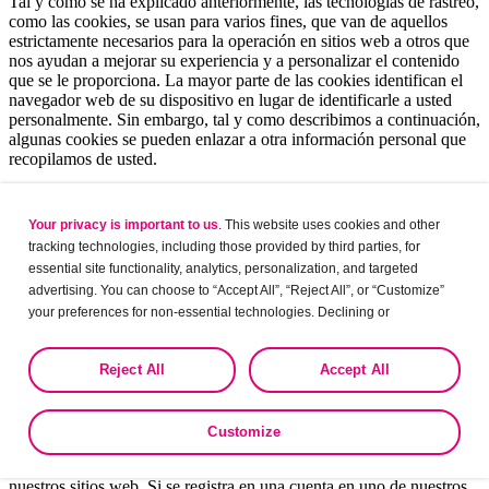
Tal y como se ha explicado anteriormente, las tecnologías de rastreo,
como las cookies, se usan para varios fines, que van de aquellos
estrictamente necesarios para la operación en sitios web a otros que
nos ayudan a mejorar su experiencia y a personalizar el contenido
que se le proporciona. La mayor parte de las cookies identifican el
navegador web de su dispositivo en lugar de identificarle a usted
personalmente. Sin embargo, tal y como describimos a continuación,
algunas cookies se pueden enlazar a otra información personal que
recopilamos de usted.
Usamos tanto
cookies de sesión
—que son cookies temporales que
se borran de la memoria de su dispositivo cuando cierra su
Your privacy is important to us
. This website uses cookies and other
navegador de internet o apaga el ordenador— como
cookies
tracking technologies, including those provided by third parties, for
persistentes
—que se guardan en su dispositivo hasta que caducan,
essential site functionality, analytics, personalization, and targeted
a menos que usted las borre antes.
advertising. You can choose to “Accept All”, “Reject All”, or “Customize”
Las
cookies de sesión
permiten a nuestro sitio web recordar sus
your preferences for non-essential technologies. Declining or
preferencias al usar nuestros sitios web durante su visita a nuestro
customizing tracking to reject optional tracking does not otherwise affect
sitio web —y hasta que usted cierre el navegador— como, por
the collection, use, storage, and disclosure of your data in other contexts
ejemplo, si usted se ha identificado como un profesional de la salud
Reject All
Accept All
as described in the terms of our
Privacy Policy
.
o residente de un país determinado.
Ciertos tipos de
cookies persistentes
nos permiten saber si el
Customize
navegador web de su dispositivo se ha utilizado con anterioridad
para visitar nuestros sitios web, así como qué páginas ha visitado en
nuestros sitios web. Si se registra en una cuenta en uno de nuestros