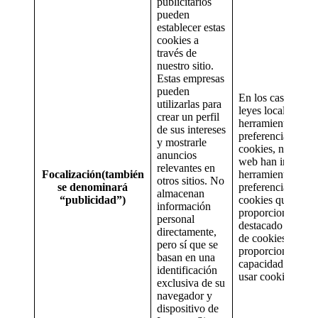
publicitarios
pueden
establecer estas
cookies a
través de
nuestro sitio.
Estas empresas
pueden
En los casos en q
utilizarlas para
leyes locales exij
crear un perfil
herramientas de
de sus intereses
preferencias sobr
y mostrarle
cookies, nuestros 
anuncios
web han incorpo
relevantes en
Focalización(también
herramientas de
otros sitios. No
se denominará
preferencias sobr
almacenan
“publicidad”)
cookies que
información
proporcionan un 
personal
destacado sobre e
directamente,
de cookies en el si
pero sí que se
proporcionan la
basan en una
capacidad para ac
identificación
usar cookies.
exclusiva de su
navegador y
dispositivo de