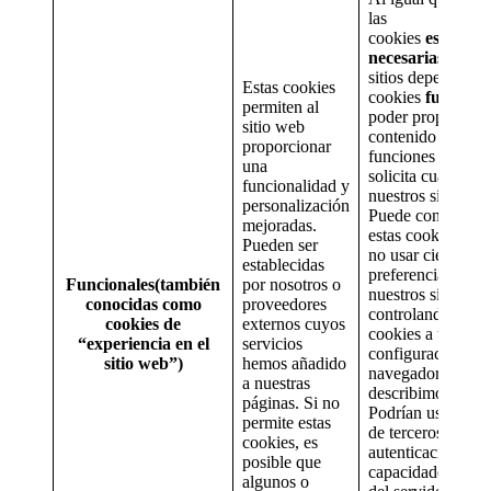
las
cookies
estricta
necesarias,
nuest
sitios dependen d
Estas cookies
cookies
funciona
permiten al
poder proporciona
sitio web
contenido y las
proporcionar
funciones que ust
una
solicita cuando u
funcionalidad y
nuestros sitios we
personalización
Puede controlar e
mejoradas.
estas cookies dec
Pueden ser
no usar ciertas
establecidas
preferencias que 
Funcionales(también
por nosotros o
nuestros sitios w
conocidas como
proveedores
controlando estas
cookies de
externos cuyos
cookies a través d
“experiencia en el
servicios
configuración de 
sitio web”)
hemos añadido
navegador tal y 
a nuestras
describimos más a
páginas. Si no
Podrían usarse co
permite estas
de terceros para l
cookies, es
autenticación o
posible que
capacidades de eq
algunos o