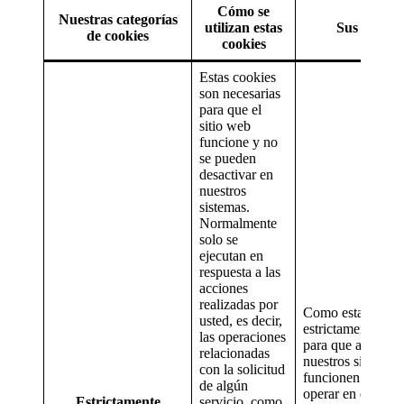
Cómo se
Nuestras categorías
utilizan estas
Sus opcion
de cookies
cookies
Estas cookies
son necesarias
para que el
sitio web
funcione y no
se pueden
desactivar en
nuestros
sistemas.
Normalmente
solo se
ejecutan en
respuesta a las
acciones
realizadas por
Como estas cooki
usted, es decir,
estrictamente nec
las operaciones
para que algunos
relacionadas
nuestros sitios w
con la solicitud
funcionen y se p
de algún
operar en ellos, n
Estrictamente
servicio, como