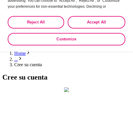
advertising. You can choose to “Accept All”, “Reject All”, or “Customize”
Menú principal
your preferences for non-essential technologies. Declining or
Accesibilidad
customizing tracking to reject optional tracking does not otherwise affect
Texto normal
the collection, use, storage, and disclosure of your data in other contexts
Texto más grande
Reject All
Accept All
as described in the terms of our
Privacy Policy
.
Texto más grande
Cree su cuenta
Ingresar / Cree su cuenta
Customize
Home
...
Cree su cuenta
Cree su cuenta