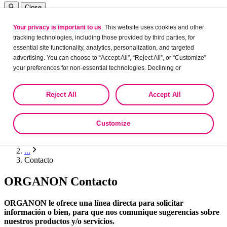
Close
Your privacy is important to us
. This website uses cookies and other
Cambiar pais
tracking technologies, including those provided by third parties, for
Accesibilidad
essential site functionality, analytics, personalization, and targeted
Menú principal
advertising. You can choose to “Accept All”, “Reject All”, or “Customize”
Accesibilidad
your preferences for non-essential technologies. Declining or
Texto normal
customizing tracking to reject optional tracking does not otherwise affect
Texto más grande
the collection, use, storage, and disclosure of your data in other contexts
Texto más grande
Reject All
Accept All
as described in the terms of our
Privacy Policy
.
Cree su cuenta
Ingresar / Cree su cuenta
Customize
Home
...
Contacto
ORGANON Contacto
ORGANON le ofrece una línea directa para solicitar
información o bien, para que nos comunique sugerencias sobre
nuestros productos y/o servicios.​