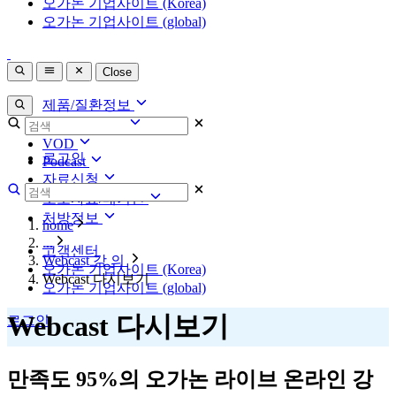
오가논 기업사이트 (Korea)
오가논 기업사이트 (global)
Close
제품/질환정보
Webcast 강 의
제품/질환정보
VOD
Webcast 강 의
로그인
Podcast
VOD
Webcast 라이브
이상지질혈증
VOD
자료신청
Podcast
Podcast
고혈압
보도자료/매거진
자료신청
Podcast VOD
자료신청
처방정보
보도자료/매거진
home
편두통
보도자료
처방정보
...
고객센터
여성건강 VOICE
Webcast 강 의
알레르기 비염 & 천식
오가논 기업사이트 (Korea)
인터뷰
이상지질혈증
Webcast 다시보기
오가논 기업사이트 (global)
폐경
고혈압
Webcast 다시보기
로그인
골다공증
편두통
남성형 탈모
만족도 95%의 오가논 라이브 온라인 강
알레르기 비염 & 천식