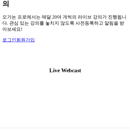
의
양성 전립샘 비대증
폐경
골관절염
오가논 프로에서는 매달 20여 개씩의 라이브 강의가 진행됩니
골다공증
다. 관심 있는 강의를 놓치지 않도록 사전등록하고 알림을 받
피임
남성형 탈모
아보세요!
피부질환
로그인
회원가입
양성 전립샘 비대증
난임
골관절염
피임
Live Webcast
피부질환
난임