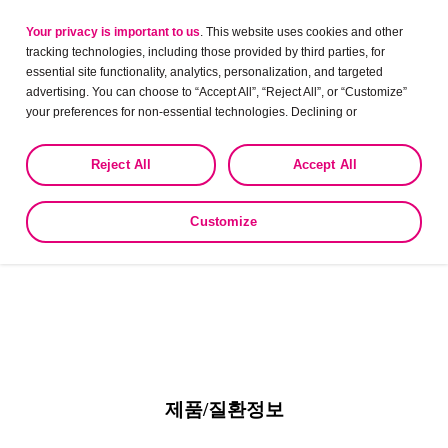
Your privacy is important to us
. This website uses cookies and other
tracking technologies, including those provided by third parties, for
essential site functionality, analytics, personalization, and targeted
advertising. You can choose to “Accept All”, “Reject All”, or “Customize”
your preferences for non-essential technologies. Declining or
customizing tracking to reject optional tracking does not otherwise affect
the collection, use, storage, and disclosure of your data in other contexts
매달 업데이트 되는 다양한 온라인 강의,
Reject All
Accept All
as described in the terms of our
Privacy Policy
.
실시간으로 참여해 보세요!
Customize
바로가기
제품/질환정보