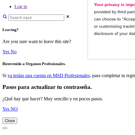
Your privacy is impo
Log in
provided by third part
can choose to “Accept
or customizing trackin
Leaving?
disclosure of your da
Are you sure want to leave this site?
Yes
No
Bienvenido a Organon Profesionales.
Si
ya tenías una cuenta en MSD Profesionales,
para completar tu regis
Pasos para actualizar tu contraseña.
¿Qué hay que hacer? Muy sencillo y en pocos pasos.
Yes
NO
Close