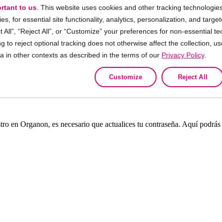
rtant to us
. This website uses cookies and other tracking technologies
ies, for essential site functionality, analytics, personalization, and targe
 All”, “Reject All”, or “Customize” your preferences for non-essential te
g to reject optional tracking does not otherwise affect the collection, u
ta in other contexts as described in the terms of our
Privacy Policy
.
Customize
Reject All
tro en Organon, es necesario que actualices tu contraseña. Aquí podrás v