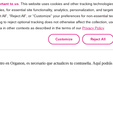
rtant to us
. This website uses cookies and other tracking technologies
ies, for essential site functionality, analytics, personalization, and targe
 All”, “Reject All”, or “Customize” your preferences for non-essential te
g to reject optional tracking does not otherwise affect the collection, u
ta in other contexts as described in the terms of our
Privacy Policy
.
Customize
Reject All
tro en Organon, es necesario que actualices tu contraseña. Aquí podrás v