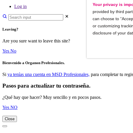
Your privacy is impo
Log in
provided by third part
can choose to “Accept
or customizing trackin
Leaving?
disclosure of your da
Are you sure want to leave this site?
Yes
No
Bienvenido a Organon Profesionales.
Si
ya tenías una cuenta en MSD Profesionales,
para completar tu regis
Pasos para actualizar tu contraseña.
¿Qué hay que hacer? Muy sencillo y en pocos pasos.
Yes
NO
Close