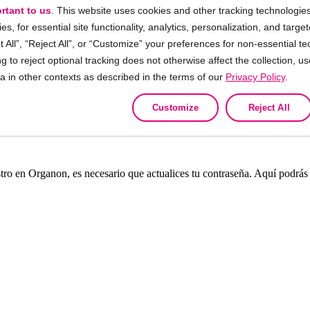
rtant to us
. This website uses cookies and other tracking technologies
ies, for essential site functionality, analytics, personalization, and targe
 All”, “Reject All”, or “Customize” your preferences for non-essential te
g to reject optional tracking does not otherwise affect the collection, u
ta in other contexts as described in the terms of our
Privacy Policy
.
Customize
Reject All
tro en Organon, es necesario que actualices tu contraseña. Aquí podrás v