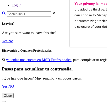
Your privacy is impo
Log in
provided by third part
can choose to “Accept
or customizing trackin
Leaving?
disclosure of your da
Are you sure want to leave this site?
Yes
No
Bienvenido a Organon Profesionales.
Si
ya tenías una cuenta en MSD Profesionales,
para completar tu regis
Pasos para actualizar tu contraseña.
¿Qué hay que hacer? Muy sencillo y en pocos pasos.
Yes
NO
Close